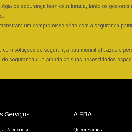
gia de segurança bem estruturada, tanto os gestores q
o.
onstram um compromisso sério com a segurança patrim
o com soluções de segurança patrimonial eficazes e pe
 de segurança que atenda às suas necessidades especí
s Serviços
A FBA
a Patrimonial
Quem Somos