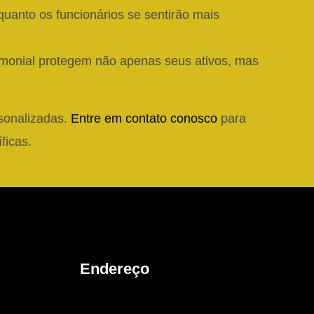
uanto os funcionários se sentirão mais
onial protegem não apenas seus ativos, mas
rsonalizadas.
Entre em contato conosco
para
ficas.
Endereço