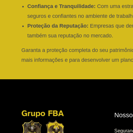
Confiança e Tranquilidade:
Com uma estraté
seguros e confiantes no ambiente de trabalh
Proteção da Reputação:
Empresas que dem
também sua reputação no mercado.
Garanta a proteção completa do seu patrimôni
mais informações e para desenvolver um plano
Nosso
Seguranç